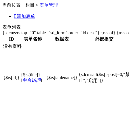
当前位置：栏目 >
表单管理

添加表单
表单列表
{sdcms:rs top="0" table="sd_form" order="id desc"} {rs:eof} {/rs:eo
ID
表单名称
数据表
外部提交
没有资料
{sdcms.iif($rs[ispost]=0,"
{$rs[title]}
{$rs[id]}
{$rs[tablename]}
[
前台访问
]
止
","启用")}